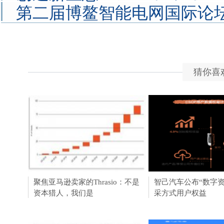
第二届博鳌智能电网国际论坛
猜你喜
聚焦亚马逊卖家的Thrasio：不是
瞄准企服SaaS蓝海，
智己汽车公布“数字资
资本猎人，我们是
堂”如何走出自己的路
采方式用户权益