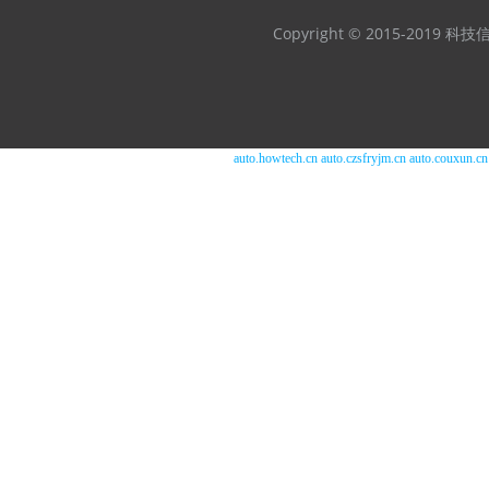
Copyright © 2015-2019
auto.howtech.cn
auto.czsfryjm.cn
auto.couxun.cn