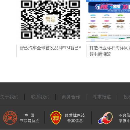
智己汽车全球首发品牌”IM智己“
大咖云集 精英荟萃丨
打造行业标杆海洋同
美学大师汇」2020
领电商潮流
关于我们
联系我们
商务合作
寻求报道
投