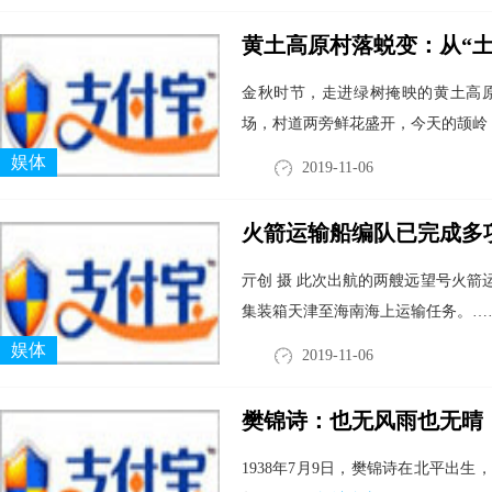
黄土高原村落蜕变：从“土
金秋时节，走进绿树掩映的黄土高
场，村道两旁鲜花盛开，今天的颉岭
娱体
2019-11-06
火箭运输船编队已完成多
亓创 摄 此次出航的两艘远望号火
集装箱天津至海南海上运输任务。…
娱体
2019-11-06
樊锦诗：也无风雨也无晴
1938年7月9日，樊锦诗在北平出