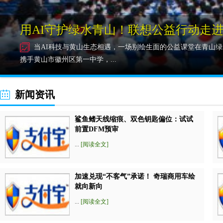
用AI守护绿水青山！联想公益行动走
当AI科技与黄山生态相遇，一场别绘生面的公益课堂在青山绿
携手黄山市徽州区第一中学，...
新闻资讯
鲨鱼鳍天线缩痕、双色钥匙偏位：试试
前置DFM预审
...
[阅读全文]
加速兑现“不客气”承诺！ 奇瑞商用车绘
就向新向
...
[阅读全文]