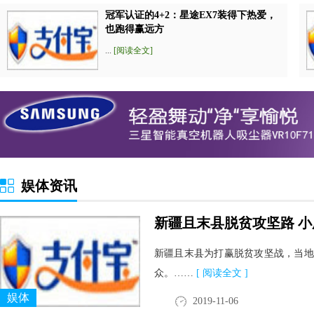
冠军认证的4+2：星途EX7装得下热爱，
也跑得赢远方
...
[阅读全文]
娱体资讯
新疆且末县脱贫攻坚路 
新疆且末县为打赢脱贫攻坚战，当地
众。……
[ 阅读全文 ]
娱体
2019-11-06