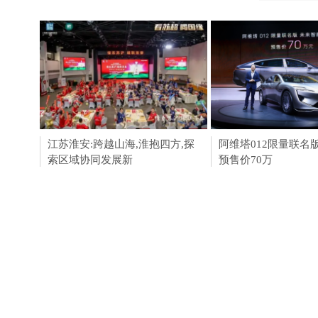
江苏淮安:跨越山海,淮抱四方,探
淮安成功举办第四届
阿维塔012限量联名
索区域协同发展新
会211个签约项目 总
预售价70万