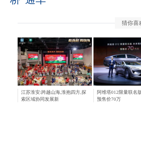
猜你喜
江苏淮安:跨越山海,淮抱四方,探
淮安成功举办第四届
阿维塔012限量联名
索区域协同发展新
会211个签约项目 总
预售价70万