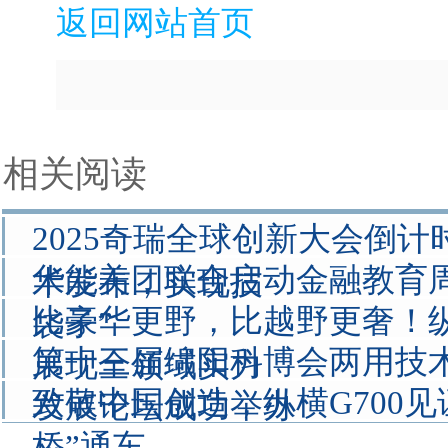
返回网站首页
相关阅读
2025奇瑞全球创新大会倒计
华能美团联合启动金融教育周
术发布，实现技
比豪华更野，比越野更奢！纵
袋子”
第十三届绵阳科博会两用技
展现全领域实力
致敬中国创造，纵横G700见
发展论坛成功举办
桥”通车