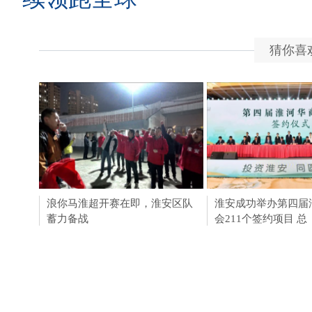
猜你喜
浪你马淮超开赛在即，淮安区队
用AI守护绿水青山！
淮安成功举办第四届
蓄力备战
动走进黄山
会211个签约项目 总