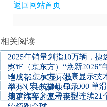
返回网站首页
相关阅读
2025年销量剑指10万辆，
BOE（京东方）“焕新2026
力”
BOE（京东方）健康显示技
地成都 三大显示技
ATEN 宏正发布 CL1000 单
举办，共筑健康显示
捷途汽车方盒子车型连续21
用更纯粹的工程设计
续领跑全球