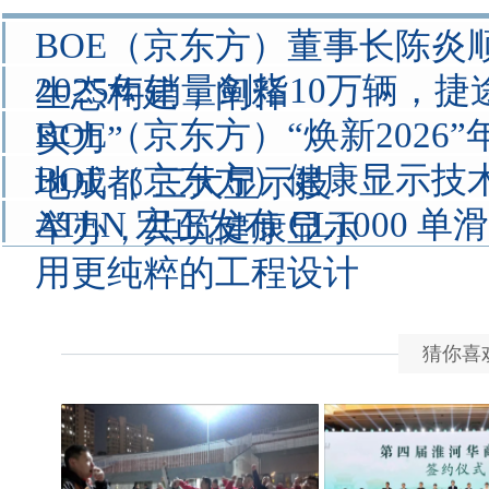
BOE（京东方）董事长陈炎
2025年销量剑指10万辆，
生态构建，阐释
BOE（京东方）“焕新2026
实力”
BOE（京东方）健康显示技
地成都 三大显示技
ATEN 宏正发布 CL1000 单
举办，共筑健康显示
用更纯粹的工程设计
猜你喜