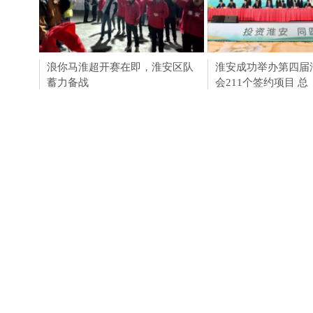
浪你马淮超开赛在即，淮安区队
用AI守护绿水青山！
淮安成功举办第四届
蓄力备战
动走进黄山
会211个签约项目 总