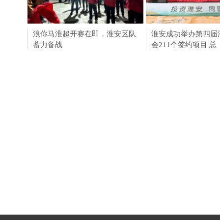
浪你马淮超开赛在即，淮安区队
用AI守护绿水青山！
淮安成功举办第四届
蓄力备战
动走进黄山
会211个签约项目 总