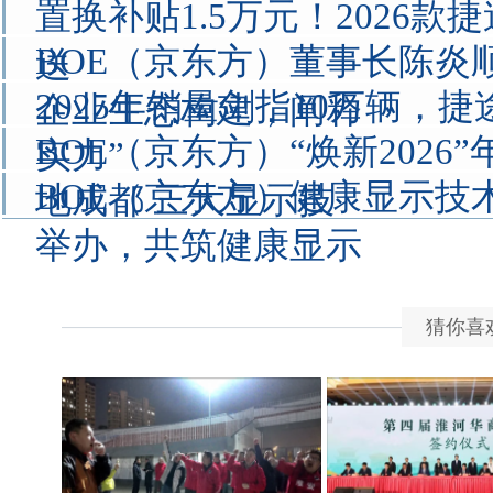
置换补贴1.5万元！2026
BOE（京东方）董事长陈炎
送
2025年销量剑指10万辆，
企业生态构建，阐释
BOE（京东方）“焕新2026
实力”
BOE（京东方）健康显示技
地成都 三大显示技
举办，共筑健康显示
猜你喜